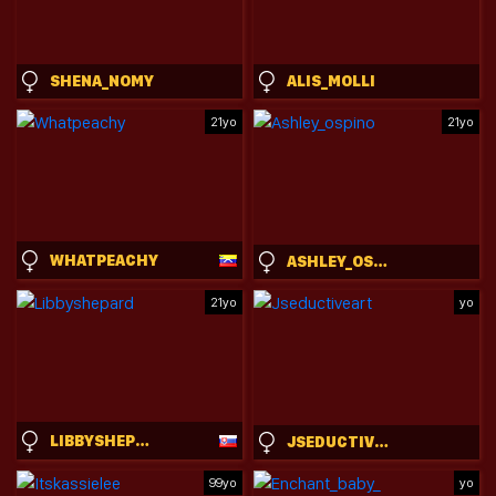
SHENA_NOMY
ALIS_MOLLI
21yo
21yo
WHATPEACHY
ASHLEY_OSPINO
21yo
yo
LIBBYSHEPARD
JSEDUCTIVEART
99yo
yo