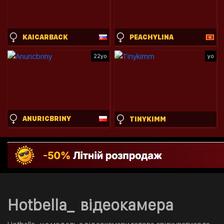
KAICARBACK
PEACHYLINA
22yo
yo
ANURICBRINY
TINYKIMM
Hotbella_ відеокамера