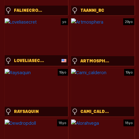
FALINECROSTHWAITE
TAANNI_BC
yo
29yo
LOVELIASECRET
ARTMOSPHERA
19yo
19yo
RAYSAQUIN
CAMI_CALDERON
18yo
18yo