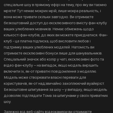
спеціальне шоу в прямому ефірі на тему, про яку ви таємно
мрієте! Тут немає мокрих мрій, лише мокра реальність, і
вона може тривати скільки завгодно. Ви отримаєте
безкоштовний доступ до ексклюзивного вмісту фан-клубу
ваших улюблених мовників. Немає обмежень щодо
кількості фан-клубів, до яких ви можете приєднатися. Фан-
клуб - це платна підписка, щоб висловити любов і
підтримку ваших улюблених моделей. Натомість ви
отримаєте ексклюзивні бонуси лише для шанувальників.
Спеціальний значок або колір у чаті, ексклюзивні фото та
відео фан-клубу – на випадок, якщо модель вирішить
включити їх, як-от приватні повідомлення з моделлю.
Модель може створювати власні переваги для
користувачів, як-от надзвичайно захоплюючий вуайеріст.
Безкоштовне шпигування за шоу – у випадку, якщо модель
дозволяє підглядати Тома за шпигунами у своїх приватних
шоу.
Залежно від веб-сайту відеокамери ви отримаєте