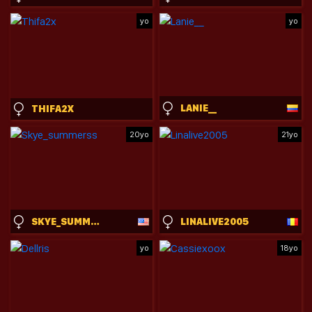
yo
yo
LANIE__
THIFA2X
20yo
21yo
SKYE_SUMMERSS
LINALIVE2005
yo
18yo