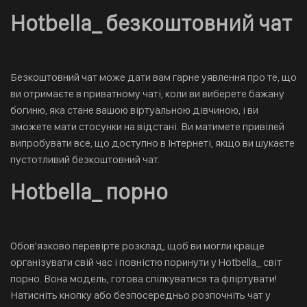
Hotbella_ безкоштовний чат
Безкоштовний чат може дати вам гарне уявлення про те, що
ви отримаєте в приватному чаті, коли ви виберете бажану
богиню, яка стане вашою віртуальною дівчиною, і ви
зможете мати стосунки на відстані. Ви матимете привілей
випробувати все, що доступно в Інтернеті, якщо ви шукаєте
пустотливий безкоштовний чат.
Hotbella_ порно
Обов'язково перевірте розклад, щоб ви могли краще
організувати свій час і повністю поринути у Hotbella_ світ
порно. Вона модель, готова спілкуватися та фліртувати!
Натисніть кнопку або безпосередньо розпочніть чат у