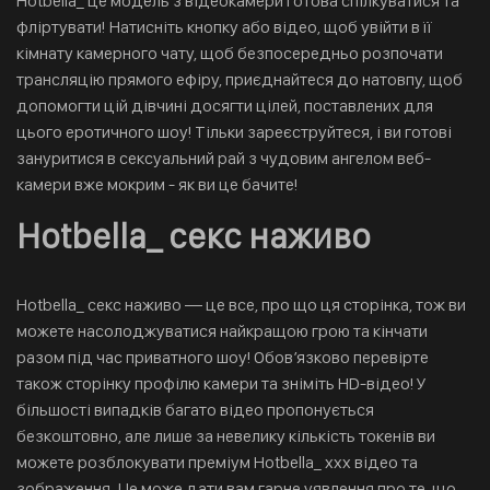
Hotbella_ це модель з відеокамери готова спілкуватися та
фліртувати! Натисніть кнопку або відео, щоб увійти в її
кімнату камерного чату, щоб безпосередньо розпочати
трансляцію прямого ефіру, приєднайтеся до натовпу, щоб
допомогти цій дівчині досягти цілей, поставлених для
цього еротичного шоу! Тільки зареєструйтеся, і ви готові
зануритися в сексуальний рай з чудовим ангелом веб-
камери вже мокрим - як ви це бачите!
Hotbella_ секс наживо
Hotbella_ секс наживо — це все, про що ця сторінка, тож ви
можете насолоджуватися найкращою грою та кінчати
разом під час приватного шоу! Обов’язково перевірте
також сторінку профілю камери та зніміть HD-відео! У
більшості випадків багато відео пропонується
безкоштовно, але лише за невелику кількість токенів ви
можете розблокувати преміум Hotbella_ xxx відео та
зображення. Це може дати вам гарне уявлення про те, що