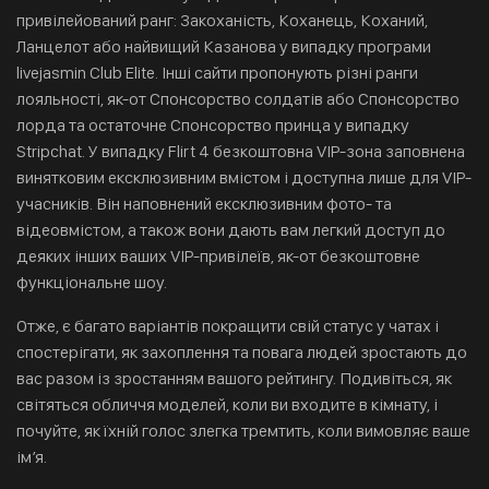
привілейований ранг: Закоханість, Коханець, Коханий,
Ланцелот або найвищий Казанова у випадку програми
livejasmin Club Elite. Інші сайти пропонують різні ранги
лояльності, як-от Спонсорство солдатів або Спонсорство
лорда та остаточне Спонсорство принца у випадку
Stripchat. У випадку Flirt 4 безкоштовна VIP-зона заповнена
винятковим ексклюзивним вмістом і доступна лише для VIP-
учасників. Він наповнений ексклюзивним фото- та
відеовмістом, а також вони дають вам легкий доступ до
деяких інших ваших VIP-привілеїв, як-от безкоштовне
функціональне шоу.
Отже, є багато варіантів покращити свій статус у чатах і
спостерігати, як захоплення та повага людей зростають до
вас разом із зростанням вашого рейтингу. Подивіться, як
світяться обличчя моделей, коли ви входите в кімнату, і
почуйте, як їхній голос злегка тремтить, коли вимовляє ваше
ім’я.