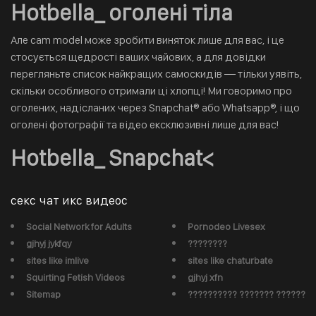
Hotbella_ оголені тіла
Але cam model може зробити виняток лише для вас, і це
стосується щедрості ваших чайових, а для довідки
перегляньте список найкращих самоскидів — тільки уявіть,
скільки особливого отримали ці хлопці! Ми говоримо про
оголених, надісланих через Snapchat® або Whatsapp®, і що
оголені фотографії та відео ексклюзивні лише для вас!
Hotbella_ Snapchat<
секс чат икс видеос
Social Network for Adults
Pornodeo Livesex
gjhyj jykfqy
????????
sites like imlive
sites like chaturbate
Squirting Fetish Videos
gjhyj xfn
Sitemap
?????????? ??????? ??????