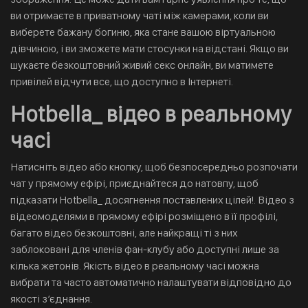
ви отримаєте в приватному чаті між камерами, коли ви
виберете бажану богиню, яка стане вашою віртуальною
дівчиною, і ви зможете мати стосунки на відстані. Якщо ви
шукаєте безкоштовний живий секс онлайн, ви матимете
привілей відчути все, що доступно в Інтернеті.
Hotbella_ відео в реальному
часі
Натисніть відео або кнопку, щоб безпосередньо розпочати
чат у прямому ефірі, приєднайтеся до натовпу, щоб
підказати Hotbella_ досягнення поставлених цілей!. Відео з
відеомоделями в прямому ефірі розміщено в її профілі,
багато відео безкоштовні, але найкращі ті з них
заблоковані для членів фан-клубу або доступні лише за
кілька жетонів. Якість відео в реальному часі можна
вибрати та часто автоматично налаштувати відповідно до
якості з’єднання.