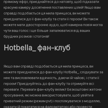
прямому ефірі, приєднайтеся до натовпу, щоб підказати
красуню камеру досягнення поставлених цілей! Якщо вам
справді подобається ця мила принцеса, ви можете
приєднатися до її фан-клубу та стати її героєм! Ви також
можете мати двостороннє аудіо, щоб камерна повія могла
чути ваш голос і ще більше запалюватися від ваших
брудних розмов і стогонів!
Hotbella_ фан-клуб
Якщо вам справді подобається ця мила принцеса, ви
можете приєднатися до фан-клубу Hotbella_, слідкувати за
нею та висловлювати вдячність, даючи їй чайові, і стати її
героєм! Приєднуйтесь до фан-клубу та отримуйте всі
переваги. Переваги фан-клубу великі! Безкоштовні жетони
просування, які можна використовувати, щоб увійти в
приватний режим (режим pvt) і поспілкуватися з моделлю,
сказати їй покататися на фалоімітаторі або провести