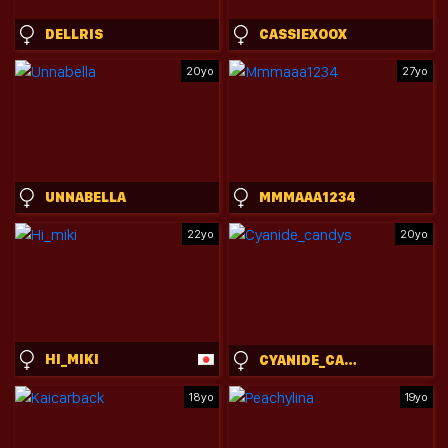
DELLRIS
CASSIEXOOX
20yo
27yo
UNNABELLA
MMMAAA1234
22yo
20yo
HI_MIKI
CYANIDE_CANDYS
18yo
19yo