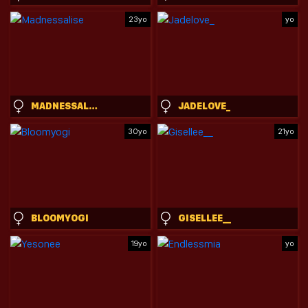
23yo
yo
MADNESSALISE
JADELOVE_
30yo
21yo
BLOOMYOGI
GISELLEE__
19yo
yo