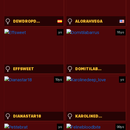
DEWDROPDOLL
ALORAHVEGA
yo
18yo
EFFSWEET
DOMITILABARRUS
19yo
yo
DIANASTAR18
KAROLINEDEEP_LOVE
yo
99yo