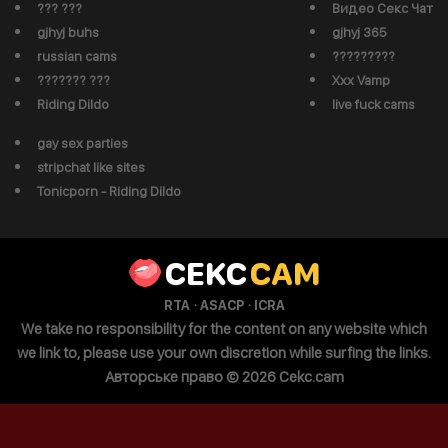
??? ???
Видео Секс Чат
gjhyj buhs
gjhyj 365
russian cams
?????????
??????? ???
Xxx Vamp
Riding Dildo
live fuck cams
gay sex parties
stripchat like sites
Tonicporn - Riding Dildo
CEKC
CAM
·
·
RTA
ASACP
ICRA
We take no responsibility for the content on any website which
we link to, please use your own discretion while surfing the links.
Авторське право © 2026 Cekc.cam