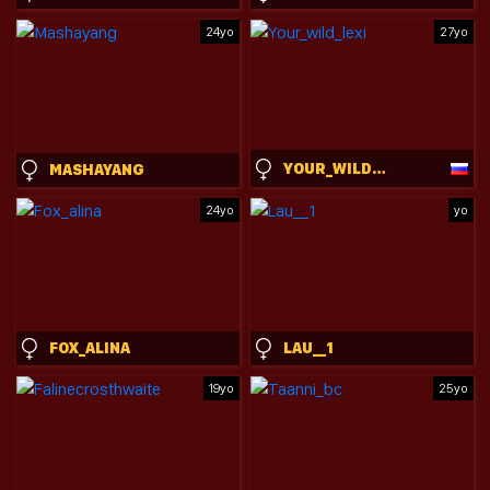
24yo
27yo
YOUR_WILD_LEXI
MASHAYANG
24yo
yo
FOX_ALINA
LAU__1
19yo
25yo