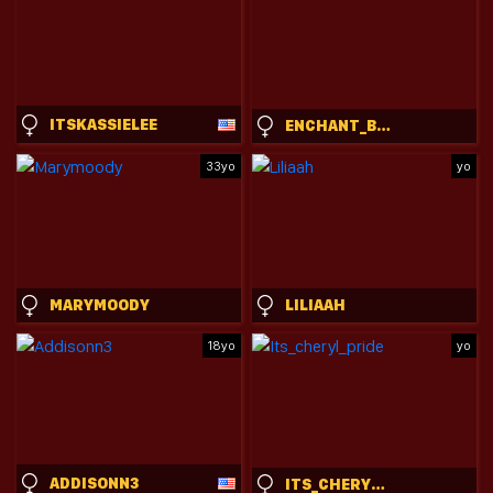
ITSKASSIELEE
ENCHANT_BABY_
33yo
yo
MARYMOODY
LILIAAH
18yo
yo
ADDISONN3
ITS_CHERYL_PRIDE