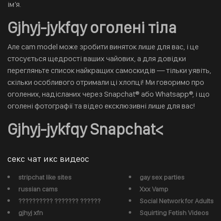
ім’я.
Gjhyj-jykfqy оголені тіла
Але cam model може зробити виняток лише для вас, і це
стосується щедрості ваших чайових, а для довідки
перегляньте список найкращих самоскидів — тільки уявіть,
скільки особливого отримали ці хлопці! Ми говоримо про
оголених, надісланих через Snapchat® або Whatsapp®, і що
оголені фотографії та відео ексклюзивні лише для вас!
Gjhyj-jykfqy Snapchat<
секс чат икс видеос
stripchat like sites
gay sex parties
russian cams
Xxx Vamp
?????????? ??????? ??????
Social Network for Adults
gjhyj xfn
Squirting Fetish Videos