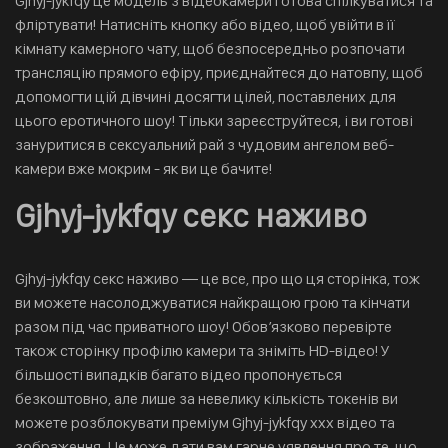
Gjhyj-jykfqy це модель з відеокамери готова спілкуватися та
фліртувати! Натисніть кнопку або відео, щоб увійти в її
кімнату камерного чату, щоб безпосередньо розпочати
трансляцію прямого ефіру, приєднайтеся до натовпу, щоб
допомогти цій дівчині досягти цілей, поставлених для
цього еротичного шоу! Тільки зареєструйтеся, і ви готові
зануритися в сексуальний рай з чудовим ангелом веб-
камери вже мокрим - як ви це бачите!
Gjhyj-jykfqy секс наживо
Gjhyj-jykfqy секс наживо — це все, про що ця сторінка, тож
ви можете насолоджуватися найкращою грою та кінчати
разом під час приватного шоу! Обов’язково перевірте
також сторінку профілю камери та зніміть HD-відео! У
більшості випадків багато відео пропонується
безкоштовно, але лише за невелику кількість токенів ви
можете розблокувати преміум Gjhyj-jykfqy xxx відео та
зображення. Це може дати вам гарне уявлення про те, що