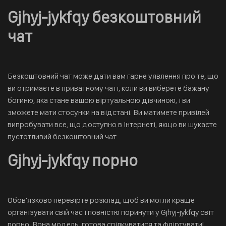
Gjhyj-jykfqy безкоштовний
чат
Безкоштовний чат може дати вам гарне уявлення про те, що
ви отримаєте в приватному чаті, коли ви виберете бажану
богиню, яка стане вашою віртуальною дівчиною, і ви
зможете мати стосунки на відстані. Ви матимете привілей
випробувати все, що доступно в Інтернеті, якщо ви шукаєте
пустотливий безкоштовний чат.
Gjhyj-jykfqy порно
Обов'язково перевірте розклад, щоб ви могли краще
організувати свій час і повністю поринути у Gjhyj-jykfqy світ
порно. Вона модель, готова спілкуватися та фліртувати!