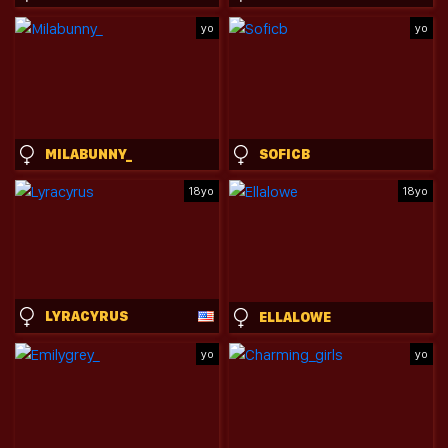
yo
yo
MILABUNNY_
SOFICB
18yo
18yo
LYRACYRUS
ELLALOWE
yo
yo