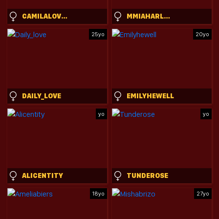
CAMILALOVERS01
MMIAHARLOW
25yo
20yo
DAILY_LOVE
EMILYHEWELL
yo
yo
ALICENTITY
TUNDEROSE
18yo
27yo