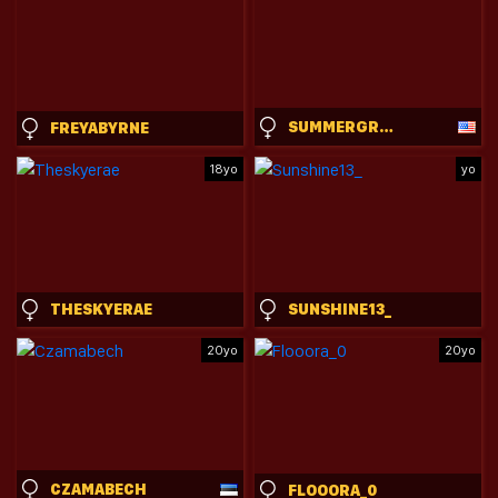
SUMMERGRACEXXX
FREYABYRNE
18yo
yo
THESKYERAE
SUNSHINE13_
20yo
20yo
CZAMABECH
FLOOORA_0