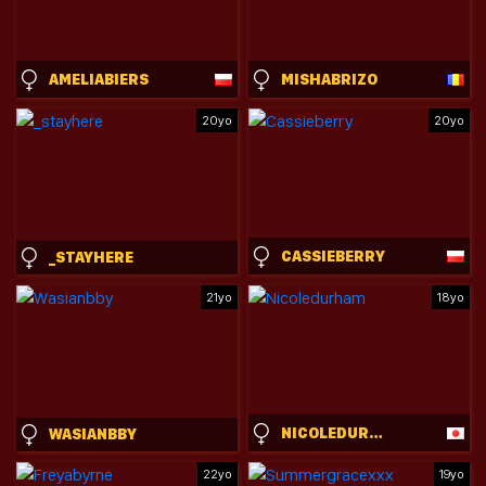
AMELIABIERS
MISHABRIZO
20yo
20yo
CASSIEBERRY
_STAYHERE
21yo
18yo
NICOLEDURHAM
WASIANBBY
22yo
19yo