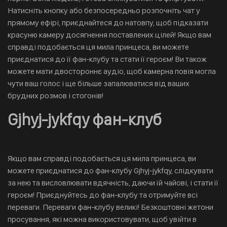
Натисніть кнопку або безпосередньо розпочніть чат у
прямому ефірі, приєднайтеся до натовпу, щоб підказати
красуню камеру досягнення поставлених цілей! Якщо вам
справді подобається ця мила принцеса, ви можете
приєднатися до її фан-клубу та стати її героєм! Ви також
можете мати двостороннє аудіо, щоб камерна повія могла
чути ваш голос і ще більше запалюватися від ваших
брудних розмов і стогонів!
Gjhyj-jykfqy фан-клуб
Якщо вам справді подобається ця мила принцеса, ви
можете приєднатися до фан-клубу Gjhyj-jykfqy, слідкувати
за нею та висловлювати вдячність, даючи їй чайові, і стати її
героєм! Приєднуйтесь до фан-клубу та отримуйте всі
переваги. Переваги фан-клубу великі! Безкоштовні жетони
просування, які можна використовувати, щоб увійти в