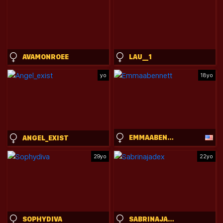
AVAMONROEE
LAU__1
yo
18yo
EMMAABENNETT
ANGEL_EXIST
29yo
22yo
SOPHYDIVA
SABRINAJADEX