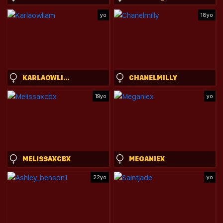
yo
18yo
KARLAOWLIAM
CHANELMILLY
19yo
yo
MELISSAXCBX
MEGANIEX
22yo
yo