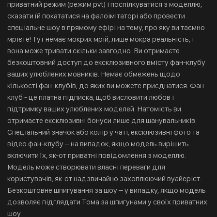
приватний режим (режим pvt) і поспілкуватися з моделлю,
сказати їй покататися на фалоімітаторі або провести
спеціальне шоу в прямому ефірі на тему, про яку ви таємно
мрієте! Тут немає мокрих мрій, лише мокра реальність, і
вона може тривати скільки завгодно. Ви отримаєте
безкоштовний доступ до ексклюзивного вмісту фан-клубу
ваших улюблених мовників. Немає обмежень щодо
кількості фан-клубів, до яких ви можете приєднатися. Фан-
клуб - це платна підписка, щоб висловити любов і
підтримку ваших улюблених моделей. Натомість ви
отримаєте ексклюзивні бонуси лише для шанувальників.
Спеціальний значок або колір у чаті, ексклюзивні фото та
відео фан-клубу – на випадок, якщо модель вирішить
включити їх, як-от приватні повідомлення з моделлю.
Модель може створювати власні переваги для
користувачів, як-от надзвичайно захоплюючий вуайеріст.
Безкоштовне шпигування за шоу – у випадку, якщо модель
дозволяє підглядати Тома за шпигунами у своїх приватних
шоу.