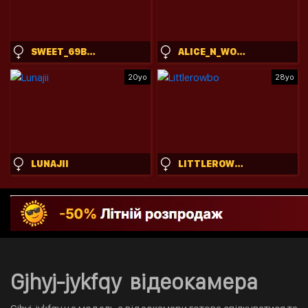
SWEET_69BILLY
ALICE_N_WOODERLAND
20yo
28yo
LUNAJII
LITTLEROWBO
Gjhyj-jykfqy відеокамера