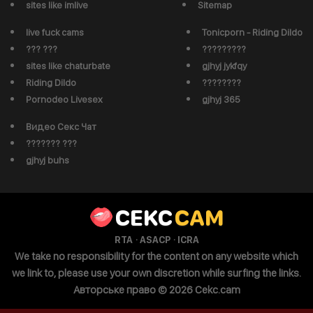
sites like imlive
Sitemap
live fuck cams
Tonicporn - Riding Dildo
??? ???
?????????
sites like chaturbate
gjhyj jykfqy
Riding Dildo
????????
Pornodeo Livesex
gjhyj 365
Видео Секс Чат
??????? ???
gjhyj buhs
CEKC
CAM
·
·
RTA
ASACP
ICRA
We take no responsibility for the content on any website which
we link to, please use your own discretion while surfing the links.
Авторське право © 2026 Cekc.cam