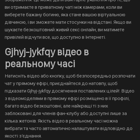
ви отримаєте в приватному чаті між камерами, коли ви
виберете бажану богиню, яка стане вашою віртуальною
дівчиною, і ви зможете мати стосунки на відстані. Якщо ви
шукаєте безкоштовний живий секс онлайн, ви матимете
привілей відчути все, що доступно в Інтернеті.
Gjhyj-jykfqy відео в
реальному часі
Натисніть відео або кнопку, щоб безпосередньо розпочати
чат у прямому ефірі, приєднайтеся до натовпу, щоб
підказати Gjhyj-jykfqy досягнення поставлених цілей!. Відео
з відеомоделями в прямому ефірі розміщено в її профілі,
багато відео безкоштовні, але найкращі ті з них
заблоковані для членів фан-клубу або доступні лише за
кілька жетонів. Якість відео в реальному часі можна
вибрати та часто автоматично налаштувати відповідно до
якості з’єднання.