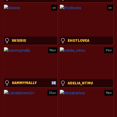
yo
yo
VA1ERIE
EHOTLOVEA
18yo
21yo
SAMMYMALLY
ADELIA_NTMU
25yo
19yo