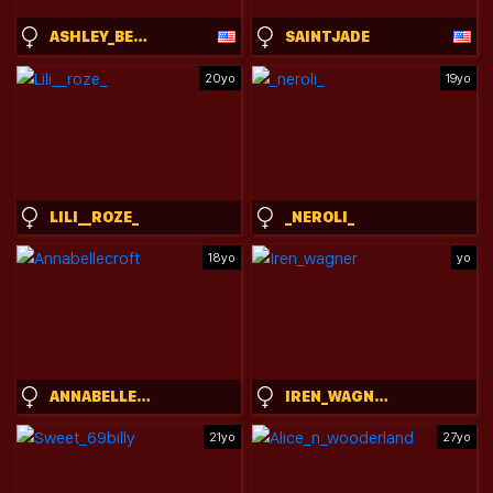
ASHLEY_BENSON1
SAINTJADE
20yo
19yo
LILI__ROZE_
_NEROLI_
18yo
yo
ANNABELLECROFT
IREN_WAGNER
21yo
27yo