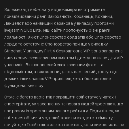
Залежно від веб-сайту відеокамери ви отримаєте
привілейований ранг: Закоханість, Коханець, Коханий,
Ланцелот або найвищий Казанова у випадку програми
livejasmin Club Elite. Інші сайти пропонують різні ранги
лояльності, як-от Спонсорство солдатів або Спонсорство
лорда та остаточне Спонсорство принца у випадку
Stripchat. У випадку Flirt 4 безкоштовна VIP-зона заповнена
винятковим ексклюзивним вмістом і доступна лише для VIP-
учасників. Він наповнений ексклюзивним фото- та
відеовмістом, а також вони дають вам легкий доступ до
деяких інших ваших VIP-привілеїв, як-от безкоштовне
функціональне шоу.
Отже, є багато варіантів покращити свій статус у чатах і
спостерігати, як захоплення та повага людей зростають до
вас разом із зростанням вашого рейтингу. Подивіться, як
світяться обличчя моделей, коли ви входите в кімнату, і
почуйте, як їхній голос злегка тремтить, коли вимовляє ваше