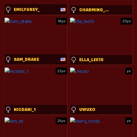
EMILYGREY_
CHARMING_GIRLS
18yo
20yo
SAM_DRAKE
ELLA_LEE15
22yo
yo
NICDANI_1
UWUXO
25yo
yo