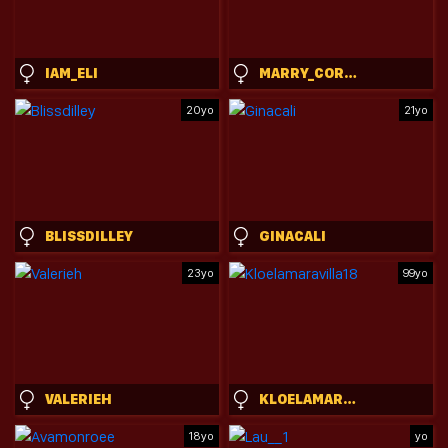
IAM_ELI
MARRY_CORDY
20yo
21yo
BLISSDILLEY
GINACALI
23yo
99yo
VALERIEH
KLOELAMARAVILLA18
18yo
yo