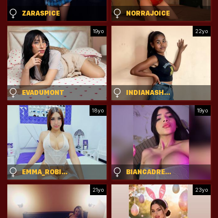
ZARASPICE
NORRAJOICE
19yo
22yo
EVADUMONT
INDIANASHOWFRESH
18yo
19yo
EMMA_ROBINSON
BIANCADREAM
21yo
23yo