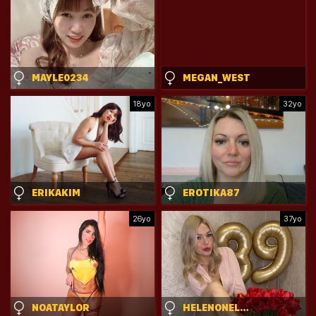
MAYLE0234
MEGAN_WEST
18yo
32yo
ERIKAKIM
EROTIKA87
26yo
37yo
NOATAYLOR
HELENONELOVE