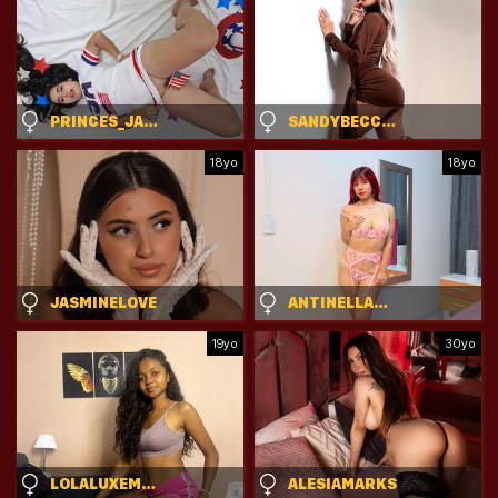
PRINCES_JASMINE
SANDYBECCKER
18yo
18yo
JASMINELOVE
ANTINELLAROSE
19yo
30yo
LOLALUXEMINI
ALESIAMARKS