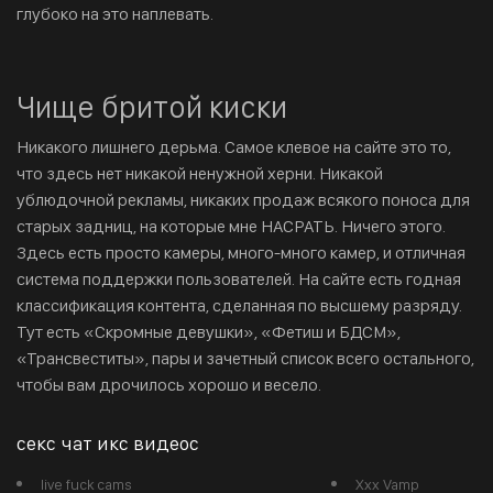
глубоко на это наплевать.
Чище бритой киски
Никакого лишнего дерьма. Самое клевое на сайте это то,
что здесь нет никакой ненужной херни. Никакой
ублюдочной рекламы, никаких продаж всякого поноса для
старых задниц, на которые мне НАСРАТЬ. Ничего этого.
Здесь есть просто камеры, много-много камер, и отличная
система поддержки пользователей. На сайте есть годная
классификация контента, сделанная по высшему разряду.
Тут есть «Скромные девушки», «Фетиш и БДСМ»,
«Трансвеститы», пары и зачетный список всего остального,
чтобы вам дрочилось хорошо и весело.
секс чат икс видеос
live fuck cams
Xxx Vamp