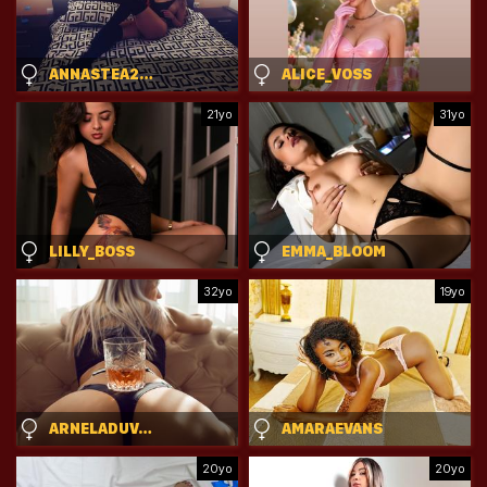
ANNASTEA21X
ALICE_VOSS
21yo
31yo
LILLY_BOSS
EMMA_BLOOM
32yo
19yo
ARNELADUVALE
AMARAEVANS
20yo
20yo