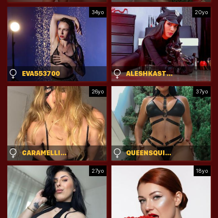
34yo
20yo
EVA553700
ALESHKASTONES
26yo
37yo
CARAMELLITTAGREEN
QUEENSQUIRTS
27yo
18yo