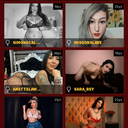
19yo
25yo
SIMONECALLEN
MISSORSLAVE
26yo
18yo
ANETTELAWRENCE1
SARA_REY
21yo
22yo