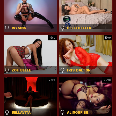
IVYSINS
BELLEHELLEN
19yo
19yo
ZOE_BELLE
IRIS_DALTON
27yo
20yo
BELLAVITA
ALISONFIERSE