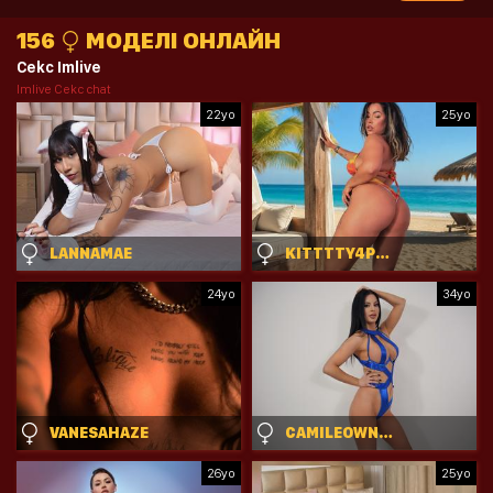
156
МОДЕЛІ ОНЛАЙН
Cekc Imlive
Imlive Cekc chat
22yo
25yo
LANNAMAE
KITTTTY4PLAY
24yo
34yo
VANESAHAZE
CAMILEOWNES
26yo
25yo