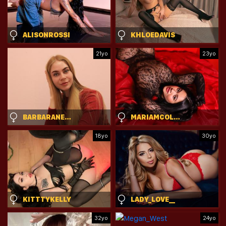
ALISONROSSI
KHLOEDAVIS
21yo
23yo
BARBARANEVILL
MARIAMCOLLINS
18yo
30yo
KITTTYKELLY
LADY_LOVE__
32yo
24yo