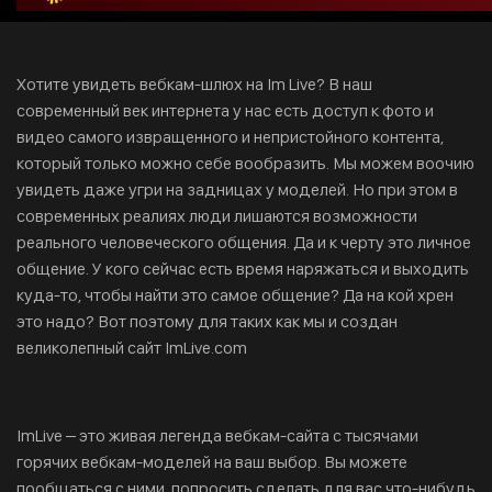
Хотите увидеть вебкам-шлюх на Im Live? В наш
современный век интернета у нас есть доступ к фото и
видео самого извращенного и непристойного контента,
который только можно себе вообразить. Мы можем воочию
увидеть даже угри на задницах у моделей. Но при этом в
современных реалиях люди лишаются возможности
реального человеческого общения. Да и к черту это личное
общение. У кого сейчас есть время наряжаться и выходить
куда-то, чтобы найти это самое общение? Да на кой хрен
это надо? Вот поэтому для таких как мы и создан
великолепный сайт ImLive.com
ImLive – это живая легенда вебкам-сайта с тысячами
горячих вебкам-моделей на ваш выбор. Вы можете
пообщаться с ними, попросить сделать для вас что-нибудь