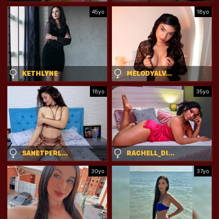
45yo
18yo
KETHLYNE
MELODYALVAREZZ
18yo
35yo
SANETPERLASBUCKS
RACHELL_DIAZ
30yo
37yo