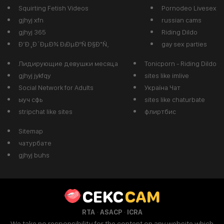
Squirting Fetish Videos
Pornodeo Livesex
gjhyj xfn
russian cams
gjhyj 365
Riding Dildo
Ð’Ð¸Ð´ÐµÐ¾ Ð¡ÐµÐºÑ Ð§Ð°Ñ‚
gay sex parties
Лидирующие девушки месяца
Tonicporn - Riding Dildo
gjhyj jykfqy
sites like imlive
Social Network for Adults
Україна Чат
ыуч сфь
sites like chaturbate
stripchat like sites
флиртбис
Sitemap
чатурбате
gjhyj buhs
CEKC
CAM
·
·
RTA
ASACP
ICRA
We take no responsibility for the content on any website which