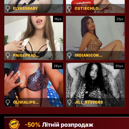
ELYASSBABY
CUTIECHLOEHOT1
18yo
21yo
PAIGEPRADOO
INDIANICONNEW
28yo
30yo
OLIVIALIPS696
JILL_STEVENS