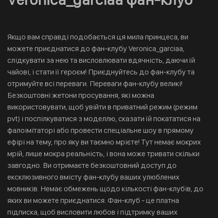
Якщо вам справді подобається ця мила принцеса, ви
можете приєднатися до фан-клубу Veronica_garciaa,
слідкувати за нею та висловлювати вдячність, даючи їй
чайові, і стати її героєм! Приєднуйтесь до фан-клубу та
отримуйте всі переваги. Переваги фан-клубу великі!
Безкоштовні жетони просування, які можна
використовувати, щоб увійти в приватний режим (режим
pvt) і поспілкуватися з моделлю, сказати їй покататися на
фалоімітаторі або провести спеціальне шоу в прямому
ефірі на тему, про яку ви таємно мрієте! Тут немає мокрих
мрій, лише мокра реальність, і вона може тривати скільки
завгодно. Ви отримаєте безкоштовний доступ до
ексклюзивного вмісту фан-клубу ваших улюблених
мовників. Немає обмежень щодо кількості фан-клубів, до
яких ви можете приєднатися. Фан-клуб - це платна
підписка, щоб висловити любов і підтримку ваших