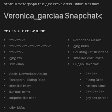
оголені фотографії та відео ексклюзивні лише для вас!
Veronica_garciaa Snapchat<
секс чат икс видеос
?????????
Pornodeo Livesex
?????????? ??????? ??????
gjhyj buhs
????????
Squirting Fetish Videos
gjhyj xfn
sites like chaturbate
Xxx Vamp
Видео Секс Чат
Social Network for Adults
??? ???
Tonicporn - Riding Dildo
Riding Dildo
sites like imlive
russian cams
live fuck cams
??????? ???
stripchat like sites
gay sex parties
gjhyj jykfqy