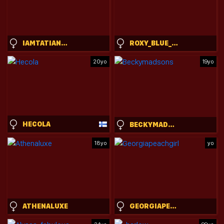
IAMTATIANA10
ROXY_BLUE_EYED_
20yo
19yo
HECOLA
BECKYMADSONS
18yo
yo
ATHENALUXE
GEORGIAPEACHGIRL