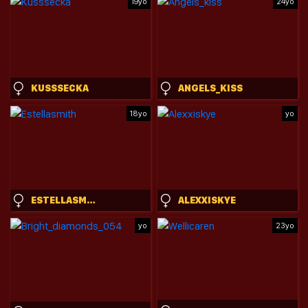
19yo
24yo
KUSSSECKA
ANGELS_KISS
18yo
yo
ESTELLASMITH
ALEXXISKYE
yo
23yo