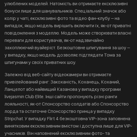
улюблених моделей. Натомість ви отримаєте ексклюзивні
бонуси лише для шанувальників. Спеціальний значок або
колір у чаті, ексклюзивні фото та відео фан-клубу – на
випадок, якщо модель вирішить включити їх, як-от приватні
повідомлення з моделлю. Модель може створювати власні
переваги для користувачів, як-от надзвичайно
захоплюючий вуайеріст. Безкоштовне шпигування за шоу –
у випадку, якщо модель дозволяє підглядати Тома за
шпигунами у своїх приватних шоу.
Залежно від веб-сайту відеокамери ви отримаєте
привілейований ранг: Закоханість, Коханець, Коханий,
Ланцелот або найвищий Казанова у випадку програми
livejasmin Club Elite. Інші сайти пропонують різні ранги
лояльності, як-от Спонсорство солдатів або Спонсорство
лорда та остаточне Спонсорство принца у випадку
Stripchat. У випадку Flirt 4 безкоштовна VIP-зона заповнена
винятковим ексклюзивним вмістом і доступна лише для VIP-
учасників. Він наповнений ексклюзивним фото- та