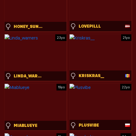
LOVEPILLL
HONEY_SUNSHINE
23yo
21yo
KRISKRAS__
LINDA_WARNERS
19yo
22yo
PLUSVIBE
MIABLUEYE