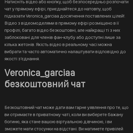
Натисніть відео або кнопку, щоб безпосередньо розпочати
чат у прямому ефірі, приєднайтеся до натовпу, щоб
підказати Veronica_garciaa досягнення поставлених цілей!.
Відео з відеомоделями в прямому ефірі розміщено в її
профілі, багато відео безкоштовні, але найкращі ті з них
заблоковані для членів фан-клубу або доступні лише за
кілька жетонів. Якість відео в реальному часі можна
вибрати та часто автоматично налаштувати відповідно до
якості з’єднання.
Veronica_garciaa
безкоштовний чат
Безкоштовний чат може дати вам гарне уявлення про те, що
ви отримаєте в приватному чаті, коли ви виберете бажану
богиню, яка стане вашою віртуальною дівчиною, і ви
зможете мати стосунки на відстані. Ви матимете привілей