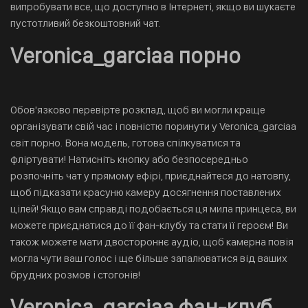
випробувати все, що доступно в Інтернеті, якщо ви шукаєте
пустотливий безкоштовний чат.
Veronica_garciaa порно
Обов'язково перевірте розклад, щоб ви могли краще
організувати свій час і повністю поринути у Veronica_garciaa
світ порно. Вона модель, готова спілкуватися та
фліртувати! Натисніть кнопку або безпосередньо
розпочніть чат у прямому ефірі, приєднайтеся до натовпу,
щоб підказати красуню камеру досягнення поставлених
цілей! Якщо вам справді подобається ця мила принцеса, ви
можете приєднатися до її фан-клубу та стати її героєм! Ви
також можете мати двостороннє аудіо, щоб камерна повія
могла чути ваш голос і ще більше запалюватися від ваших
брудних розмов і стогонів!
Veronica_garciaa фан-клуб