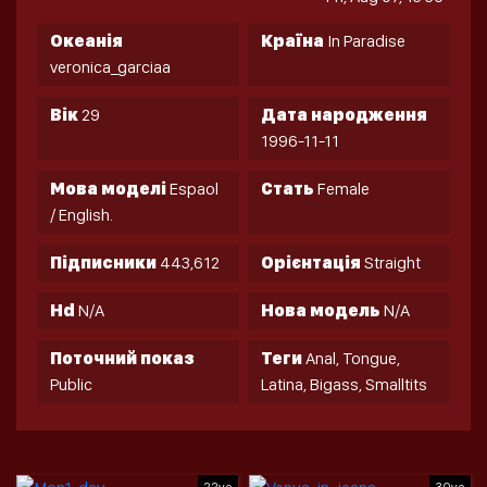
Океанія
Країна
In Paradise
veronica_garciaa
Вік
29
Дата народження
1996-11-11
Мова моделі
Espaol
Стать
Female
/ English.
Підписники
443,612
Орієнтація
Straight
Hd
N/A
Нова модель
N/A
Поточний показ
Теги
Anal
,
Tongue
,
Public
Latina
,
Bigass
,
Smalltits