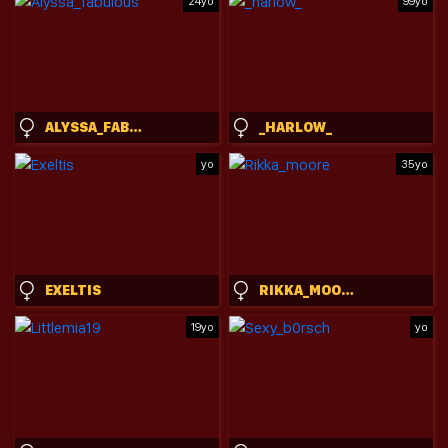
24yo
99yo
ALYSSA_FABULOUS
_HARLOW_
yo
35yo
EXELTIS
RIKKA_MOORE
19yo
yo