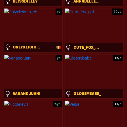
BLISSDILLEY
ANNABELLECROFT
yo
20yo
ONLYXLICIOUS_CB
CUTE_FOX_GIRL
yo
19yo
VANANDJUANI
GLOSSYBABE_
19yo
19yo