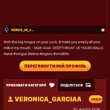
VENUS_IN_JEANS
With this big tongue on your cock, Ill make you empty all your
milk in my mouth. - Multi-Goal : DEEPTHROAT UP YOURS BALLS
#anal #tongue #latina #bigass #smalltits
ПЕРЕГЛЯНУТИ МІЙ ПРОФІЛЬ
ПРИХОВАТИ КАТЕГОРІЇ
ПОДІЛІТЬСЯ
VERONICA_GARCIAA
НАДІСЛАТИ
ПОВІДОМЛ
Fri, Aug 07, 13:36