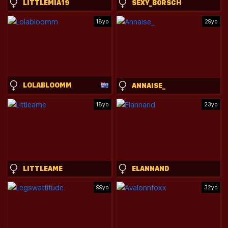
LITTLEMIA19
SEXY_B0RSCH
18yo
29yo
LOLABLOOMM
ANNAISE_
18yo
23yo
LITTLEAME
ELANNAND
99yo
32yo