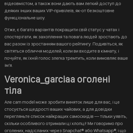
відеовмістом, а також вони дають вам легкий доступ до
деяких інших ваших VIP-привілеїв, як-от безкоштовне
функціональне шоу.
Отже, є багато варіантів покращити свій статус у чатах і
спостерігати, як захоплення та повага людей зростають до
вас разом із зростанням вашого рейтингу. Подивіться, як
світяться обличчя моделей, коли ви входите в кімнату, і
почуйте, як їхній голос злегка тремтить, коли вимовляє ваше
ім’я.
Veronica_garciaa оголені
тіла
Але cam model може зробити виняток лише для вас, і це
стосується щедрості ваших чайових, а для довідки
перегляньте список найкращих самоскидів — тільки уявіть,
скільки особливого отримали ці хлопці! Ми говоримо про
оголених, надісланих через Snapchat® або Whatsapp®, і що