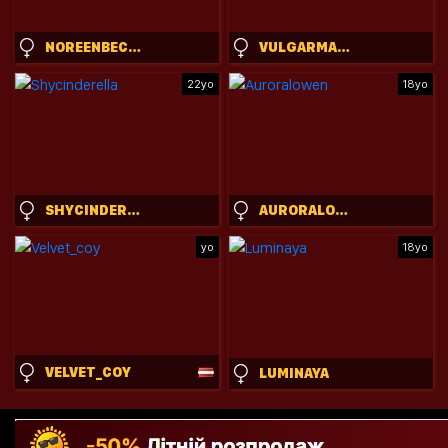
NOREENBECKEY
VULGARMANNERS_
22yo
18yo
SHYCINDERELLA
AURORALOWEN
yo
18yo
VELVET_COY
LUMINAYA