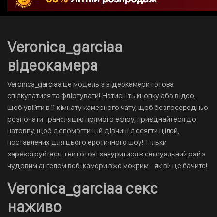
Veronica_garciaa
відеокамера
Veronica_garciaa це модель з відеокамери готова
спілкуватися та фліртувати! Натисніть кнопку або відео,
щоб увійти в її кімнату камерного чату, щоб безпосередньо
розпочати трансляцію прямого ефіру, приєднайтеся до
натовпу, щоб допомогти цій дівчині досягти цілей,
поставлених для цього еротичного шоу! Тільки
зареєструйтеся, і ви готові зануритися в сексуальний рай з
чудовим ангелом веб-камери вже мокрим - як ви це бачите!
Veronica_garciaa секс
наживо