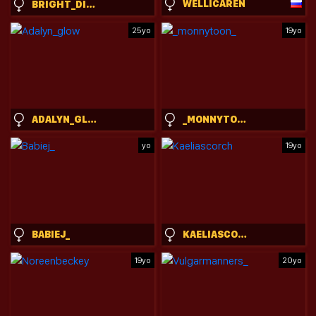
WELLICAREN
BRIGHT_DIAMONDS_054
25yo
19yo
ADALYN_GLOW
_MONNYTOON_
yo
19yo
BABIEJ_
KAELIASCORCH
19yo
20yo