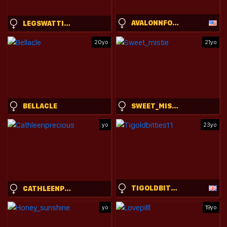
AVALONNFOXX
LEGSWATTITUDE
20yo
21yo
BELLACLE
SWEET_MISTIE
yo
23yo
TIGOLDBITTIES11
CATHLEENPRECIOUS
yo
19yo