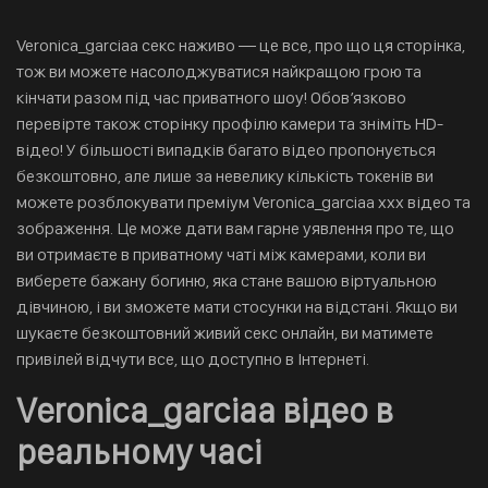
Veronica_garciaa секс наживо — це все, про що ця сторінка,
тож ви можете насолоджуватися найкращою грою та
кінчати разом під час приватного шоу! Обов’язково
перевірте також сторінку профілю камери та зніміть HD-
відео! У більшості випадків багато відео пропонується
безкоштовно, але лише за невелику кількість токенів ви
можете розблокувати преміум Veronica_garciaa xxx відео та
зображення. Це може дати вам гарне уявлення про те, що
ви отримаєте в приватному чаті між камерами, коли ви
виберете бажану богиню, яка стане вашою віртуальною
дівчиною, і ви зможете мати стосунки на відстані. Якщо ви
шукаєте безкоштовний живий секс онлайн, ви матимете
привілей відчути все, що доступно в Інтернеті.
Veronica_garciaa відео в
реальному часі