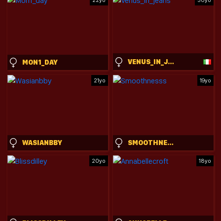
22yo
30yo
VENUS_IN_JEANS
MON1_DAY
21yo
19yo
WASIANBBY
SMOOTHNESSS
20yo
18yo