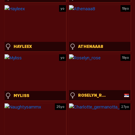
yo
19yo
HAYLEEX
ATHENAAA8
yo
19yo
ROSELYN_ROSE
MYLISS
25yo
27yo