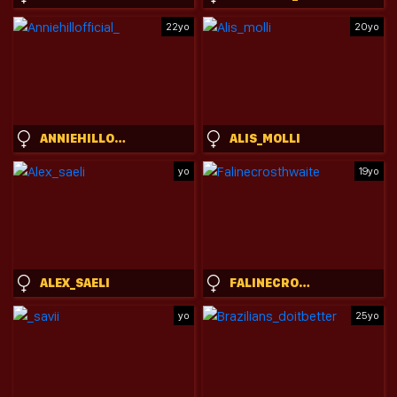
22yo
20yo
ANNIEHILLOFFICIAL_
ALIS_MOLLI
yo
19yo
ALEX_SAELI
FALINECROSTHWAITE
yo
25yo