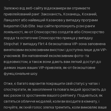
Залежно від веб-сайту відеокамери ви отримаєте
привілейований ранг: Закоханість, Коханець, Коханий,
Ланцелот або найвищий Казанова у випадку програми
livejasmin Club Elite. Інші сайти пропонують різні ранги
лояльності, як-от Спонсорство солдатів або Спонсорство
лорда та остаточне Спонсорство принца у випадку
Stripchat. У випадку Flirt 4 безкоштовна VIP-зона заповнена
винятковим ексклюзивним вмістом і доступна лише для VIP-
учасників. Він наповнений ексклюзивним фото- та
відеовмістом, а також вони дають вам легкий доступ до
деяких інших ваших VIP-привілеїв, як-от безкоштовне
функціональне шоу.
Отже, є багато варіантів покращити свій статус у чатах і
спостерігати, як захоплення та повага людей зростають до
вас разом із зростанням вашого рейтингу. Подивіться, як
світяться обличчя моделей, коли ви входите в кімнату, і
почуйте, як їхній голос злегка тремтить, коли вимовляє ваше