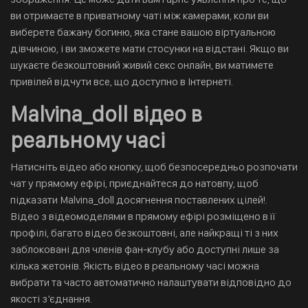
ви отримаєте в приватному чаті між камерами, коли ви
виберете бажану богиню, яка стане вашою віртуальною
дівчиною, і ви зможете мати стосунки на відстані. Якщо ви
шукаєте безкоштовний живий секс онлайн, ви матимете
привілей відчути все, що доступно в Інтернеті.
Malvina_doll відео в
реальному часі
Натисніть відео або кнопку, щоб безпосередньо розпочати
чат у прямому ефірі, приєднайтеся до натовпу, щоб
підказати Malvina_doll досягнення поставлених цілей!.
Відео з відеомоделями в прямому ефірі розміщено в її
профілі, багато відео безкоштовні, але найкращі ті з них
заблоковані для членів фан-клубу або доступні лише за
кілька жетонів. Якість відео в реальному часі можна
вибрати та часто автоматично налаштувати відповідно до
якості з’єднання.