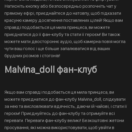
Натисніть кнопку або безпосередньо розпочніть чат у
прямому ефірі, приєднайтеся до натовпу, щоб підказати
красуню камеру досягнення поставлених цілей! Якщо вам
справді подобається ця мила принцеса, ви можете
приєднатися до її фан-клубу та стати її героєм! Ви також
можете мати двостороннє аудіо, щоб камерна повія могла
чути ваш голос і ще більше запалюватися від ваших
брудних розмов і стогонів!
Malvina_doll фан-клуб
Якщо вам справді подобається ця мила принцеса, ви
можете приєднатися до фан-клубу Malvina_doll, слідкувати
за нею та висловлювати вдячність, даючи їй чайові, і стати її
героєм! Приєднуйтесь до фан-клубу та отримуйте всі
переваги. Переваги фан-клубу великі! Безкоштовні жетони
просування, які можна використовувати, щоб увійти в