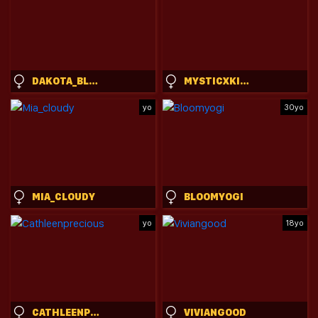
DAKOTA_BLARE
MYSTICXKITTY
yo
30yo
MIA_CLOUDY
BLOOMYOGI
yo
18yo
CATHLEENPRECIOUS
VIVIANGOOD