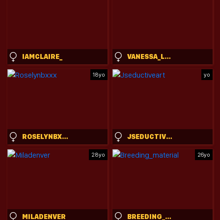
IAMCLAIRE_
VANESSA_LOVE
18yo
yo
ROSELYNBXXX
JSEDUCTIVEART
28yo
26yo
MILADENVER
BREEDING_MATERIAL