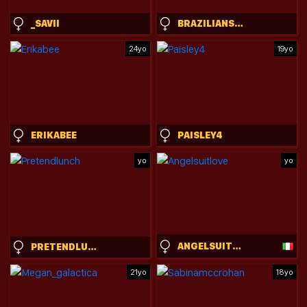
_SAVII
BRAZILIANS_DOITBETTER
24yo
19yo
ERIKABEE
PAISLEY4
yo
yo
ANGELSUITLOVE
PRETENDLUNCH
21yo
18yo