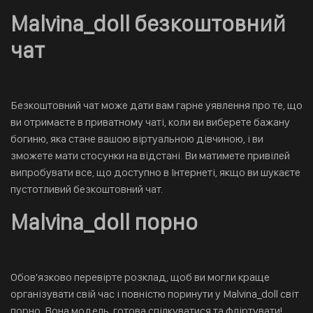
Malvina_doll безкоштовний
чат
Безкоштовний чат може дати вам гарне уявлення про те, що
ви отримаєте в приватному чаті, коли ви виберете бажану
богиню, яка стане вашою віртуальною дівчиною, і ви
зможете мати стосунки на відстані. Ви матимете привілей
випробувати все, що доступно в Інтернеті, якщо ви шукаєте
пустотливий безкоштовний чат.
Malvina_doll порно
Обов'язково перевірте розклад, щоб ви могли краще
організувати свій час і повністю поринути у Malvina_doll світ
порно. Вона модель, готова спілкуватися та фліртувати!