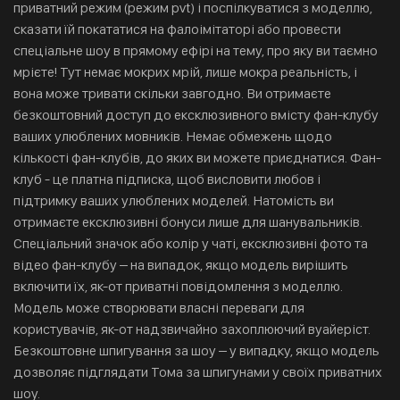
приватний режим (режим pvt) і поспілкуватися з моделлю,
сказати їй покататися на фалоімітаторі або провести
спеціальне шоу в прямому ефірі на тему, про яку ви таємно
мрієте! Тут немає мокрих мрій, лише мокра реальність, і
вона може тривати скільки завгодно. Ви отримаєте
безкоштовний доступ до ексклюзивного вмісту фан-клубу
ваших улюблених мовників. Немає обмежень щодо
кількості фан-клубів, до яких ви можете приєднатися. Фан-
клуб - це платна підписка, щоб висловити любов і
підтримку ваших улюблених моделей. Натомість ви
отримаєте ексклюзивні бонуси лише для шанувальників.
Спеціальний значок або колір у чаті, ексклюзивні фото та
відео фан-клубу – на випадок, якщо модель вирішить
включити їх, як-от приватні повідомлення з моделлю.
Модель може створювати власні переваги для
користувачів, як-от надзвичайно захоплюючий вуайеріст.
Безкоштовне шпигування за шоу – у випадку, якщо модель
дозволяє підглядати Тома за шпигунами у своїх приватних
шоу.