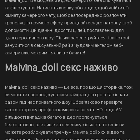
Malvina_doll це модель з відеокамери готова спілкуватися
та фліртувати! Натисніть кнопку або відео, щоб увійти в її
кімнату камерного чату, щоб безпосередньо розпочати
трансляцію прямого ефіру, приєднайтеся до натовпу, щоб
допомогти цій дівчині досягти цілей, поставлених для
цього еротичного шоу! Тільки зареєструйтеся, і ви готові
зануритися в сексуальний рай з чудовим ангелом веб-
камери вже мокрим - як ви це бачите!
Malvina_doll секс наживо
Malvina_doll секс наживо — це все, про що ця сторінка, тож
ви можете насолоджуватися найкращою грою та кінчати
разом під час приватного шоу! Обов’язково перевірте
також сторінку профілю камери та зніміть HD-відео! У
більшості випадків багато відео пропонується
безкоштовно, але лише за невелику кількість токенів ви
можете розблокувати преміум Malvina_doll xxx відео та
зображення. Це може дати вам гарне уявлення про те, що