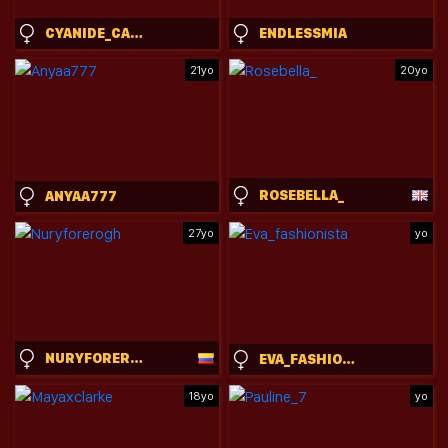
CYANIDE_CANDYS
ENDLESSMIA
21yo
20yo
ROSEBELLA_
ANYAA777
27yo
yo
NURYFOREROGH
EVA_FASHIONISTA
18yo
yo