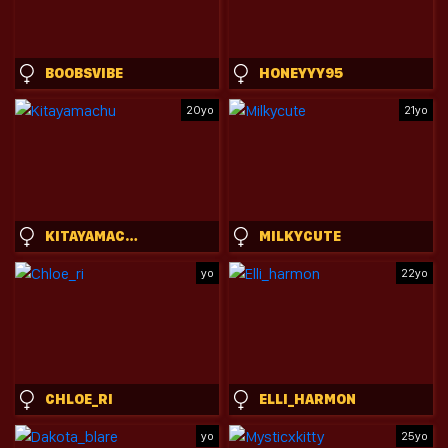
BOOBSVIBE
HONEYYY95
20yo
21yo
KITAYAMACHU
MILKYCUTE
yo
22yo
CHLOE_RI
ELLI_HARMON
yo
25yo