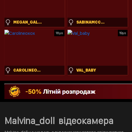
MEGAN_GALACTICA
SABINAMCCROHAN
18yo
19yo
CAROLINEOXOX
VAL_BABY
Malvina_doll відеокамера