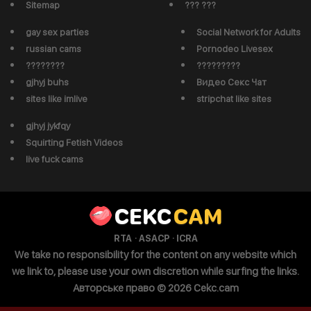
Sitemap
??? ???
gay sex parties
Social Network for Adults
russian cams
Pornodeo Livesex
????????
?????????
gjhyj buhs
Видео Секс Чат
sites like imlive
stripchat like sites
gjhyj jykfqy
Squirting Fetish Videos
live fuck cams
CEKC
CAM
·
·
RTA
ASACP
ICRA
We take no responsibility for the content on any website which
we link to, please use your own discretion while surfing the links.
Авторське право © 2026 Cekc.cam