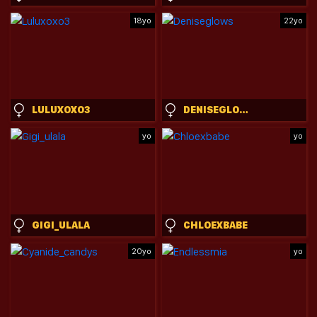
18yo
22yo
LULUXOXO3
DENISEGLOWS
yo
yo
GIGI_ULALA
CHLOEXBABE
20yo
yo