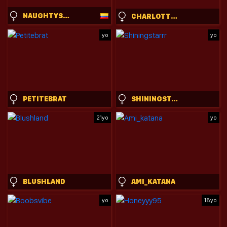
NAUGHTYSAMMX
CHARLOTTE_GERMANOTTA_
yo
yo
PETITEBRAT
SHININGSTARRR
21yo
yo
BLUSHLAND
AMI_KATANA
yo
18yo