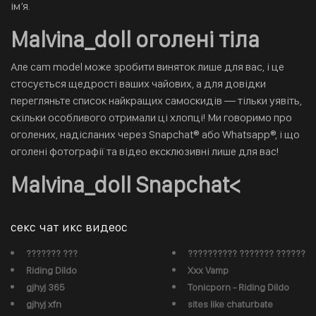
ім’я.
Malvina_doll оголені тіла
Але cam model може зробити виняток лише для вас, і це
стосується щедрості ваших чайових, а для довідки
перегляньте список найкращих самоскидів — тільки уявіть,
скільки особливого отримали ці хлопці! Ми говоримо про
оголених, надісланих через Snapchat® або Whatsapp®, і що
оголені фотографії та відео ексклюзивні лише для вас!
Malvina_doll Snapchat<
секс чат икс видеос
??????? ???
?????????? ??????? ??????
Riding Dildo
Xxx Vamp
gjhyj 365
Tonicporn - Riding Dildo
gjhyj xfn
sites like chaturbate