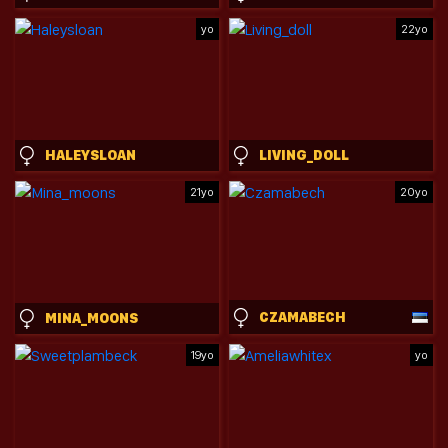
yo
22yo
HALEYSLOAN
LIVING_DOLL
21yo
20yo
CZAMABECH
MINA_MOONS
19yo
yo