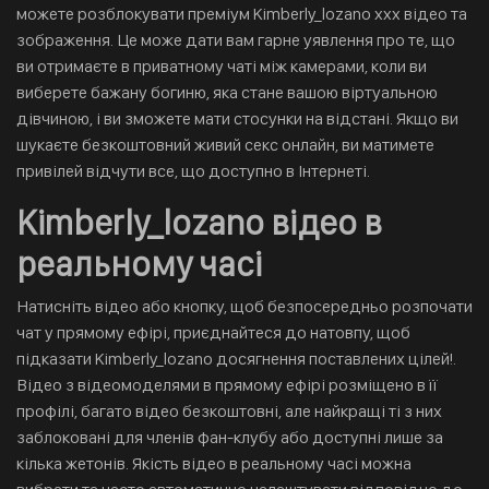
можете розблокувати преміум Kimberly_lozano xxx відео та
зображення. Це може дати вам гарне уявлення про те, що
ви отримаєте в приватному чаті між камерами, коли ви
виберете бажану богиню, яка стане вашою віртуальною
дівчиною, і ви зможете мати стосунки на відстані. Якщо ви
шукаєте безкоштовний живий секс онлайн, ви матимете
привілей відчути все, що доступно в Інтернеті.
Kimberly_lozano відео в
реальному часі
Натисніть відео або кнопку, щоб безпосередньо розпочати
чат у прямому ефірі, приєднайтеся до натовпу, щоб
підказати Kimberly_lozano досягнення поставлених цілей!.
Відео з відеомоделями в прямому ефірі розміщено в її
профілі, багато відео безкоштовні, але найкращі ті з них
заблоковані для членів фан-клубу або доступні лише за
кілька жетонів. Якість відео в реальному часі можна