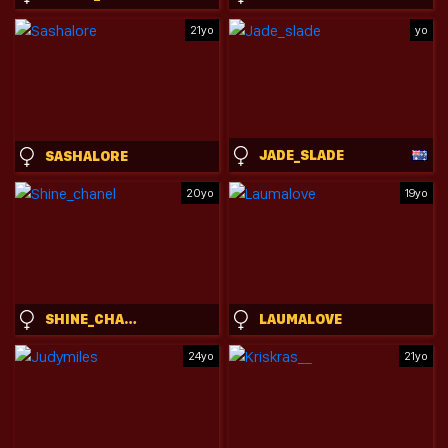
21yo
yo
JADE_SLADE
SASHALORE
20yo
19yo
SHINE_CHANEL
LAUMALOVE
24yo
21yo