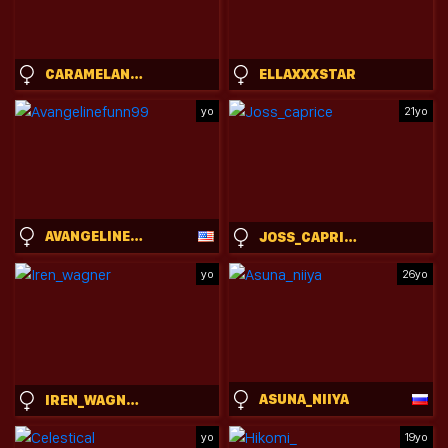
CARAMELANGELS
ELLAXXXSTAR
yo
21yo
AVANGELINEFUNN99
JOSS_CAPRICE
yo
26yo
ASUNA_NIIYA
IREN_WAGNER
yo
19yo