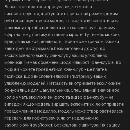
Безкоштовні жетони просування, які можна
використовувати, щоб увійти в приватний режим (режим
pvt) і поспілкуватися з моделлю, сказати їй покататися на
фалоімітаторі або провести спеціальне шоу в прямому
ефірі на тему, про яку ви таємно мрієте! Тут немає мокрих
мрій, лише мокра реальність, і вона може тривати скільки
завгодно. Ви отримаєте безкоштовний доступ до
ексклюзивного вмісту фан-клубу ваших улюблених
мовників. Немає обмежень щодо кількості фан-клубів, до
яких ви можете приєднатися. Фан-клуб - це платна
підписка, щоб висловити любов і підтримку ваших
улюблених моделей. Натомість ви отримаєте ексклюзивні
бонуси лише для шанувальників. Спеціальний значок або
колір у чаті, ексклюзивні фото та відео фан-клубу – на
випадок, якщо модель вирішить включити їх, як-от приватні
повідомлення з моделлю. Модель може створювати власні
переваги для користувачів, як-от надзвичайно
захоплюючий вуайеріст. Безкоштовне шпигування за шоу –