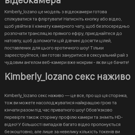
відеокамера
Kimberly_lozano це модель з відеокамери готова
спілкуватися та фліртувати! Натисніть кнопку або відео,
щоб увійти в її кімнату камерного чату, щоб безпосередньо
розпочати трансляцію прямого ефіру, приєднайтеся до
натовпу, щоб допомогти цій дівчині досягти цілей,
поставлених для цього еротичного шоу! Тільки
зареєструйтеся, і ви готові зануритися в сексуальний рай з
чудовим ангелом веб-камери вже мокрим - як ви це бачите!
Kimberly_lozano секс наживо
Kimberly_lozano секс наживо — це все, про що ця сторінка,
тож ви можете насолоджуватися найкращою грою та
кінчати разом під час приватного шоу! Обов’язково
перевірте також сторінку профілю камери та зніміть HD-
відео! У більшості випадків багато відео пропонується
безкоштовно, але лише за невелику кількість токенів ви