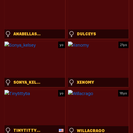
ANABELLASTAR
DULCEYS
yo
21yo
SONYA_KELSEY
XENOMY
yo
18yo
TINYTITTYTIA
WILLACRAGO