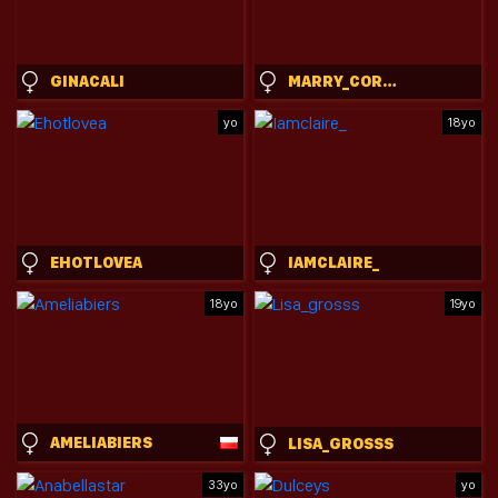
GINACALI
MARRY_CORDY
yo
18yo
EHOTLOVEA
IAMCLAIRE_
18yo
19yo
AMELIABIERS
LISA_GROSSS
33yo
yo