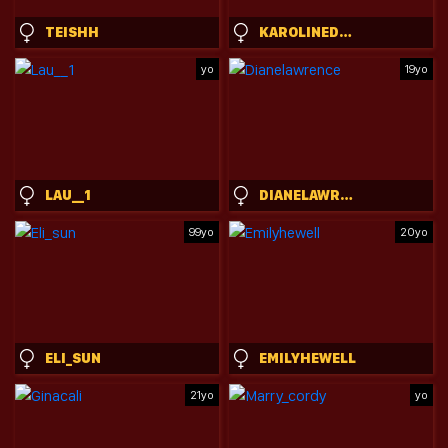
TEISHH
KAROLINEDEEP_LOVE
yo
19yo
LAU__1
DIANELAWRENCE
99yo
20yo
ELI_SUN
EMILYHEWELL
21yo
yo