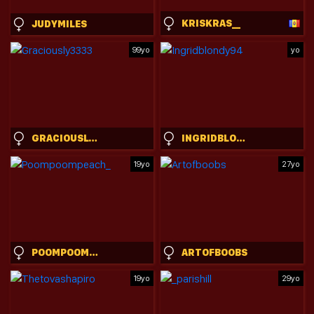
KRISKRAS__
JUDYMILES
99yo
yo
GRACIOUSLY3333
INGRIDBLONDY94
19yo
27yo
POOMPOOMPEACH_
ARTOFBOOBS
19yo
29yo