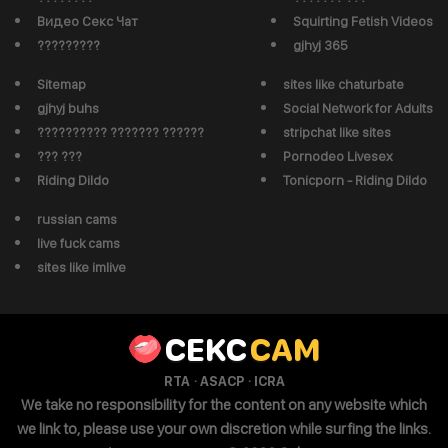
Видео Секс Чат
Squirting Fetish Videos
?????????
gjhyj 365
Sitemap
sites like chaturbate
gjhyj buhs
Social Network for Adults
?????????? ??????? ??????
stripchat like sites
??? ???
Pornodeo Livesex
Riding Dildo
Tonicporn - Riding Dildo
russian cams
live fuck cams
sites like imlive
CEKC
CAM
·
·
RTA
ASACP
ICRA
We take no responsibility for the content on any website which
we link to, please use your own discretion while surfing the links.