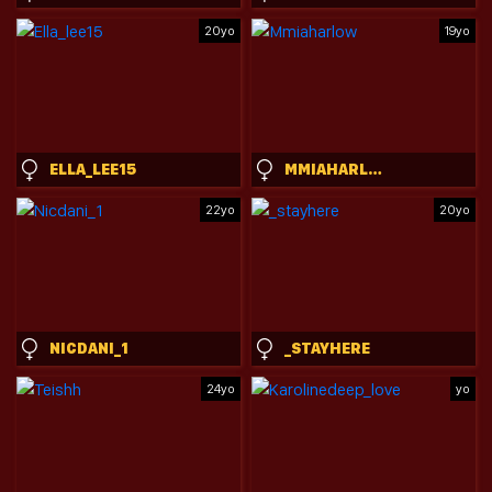
20yo
19yo
ELLA_LEE15
MMIAHARLOW
22yo
20yo
NICDANI_1
_STAYHERE
24yo
yo