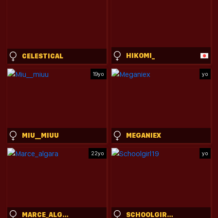
HIKOMI_
CELESTICAL
19yo
yo
MIU__MIUU
MEGANIEX
22yo
yo
MARCE_ALGARA
SCHOOLGIRL19