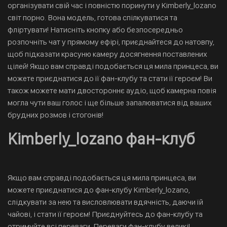
організувати свій час і повністю поринути у Kimberly_lozano
світ порно. Вона модель, готова спілкуватися та
фліртувати! Натисніть кнопку або безпосередньо
розпочніть чат у прямому ефірі, приєднайтеся до натовпу,
щоб підказати красуню камеру досягнення поставлених
цілей! Якщо вам справді подобається ця мила принцеса, ви
можете приєднатися до її фан-клубу та стати її героєм! Ви
також можете мати двостороннє аудіо, щоб камерна повія
могла чути ваш голос і ще більше запалюватися від ваших
брудних розмов і стогонів!
Kimberly_lozano фан-клуб
Якщо вам справді подобається ця мила принцеса, ви
можете приєднатися до фан-клубу Kimberly_lozano,
слідкувати за нею та висловлювати вдячність, даючи їй
чайові, і стати її героєм! Приєднуйтесь до фан-клубу та
отримуйте всі переваги. Переваги фан-клубу великі!