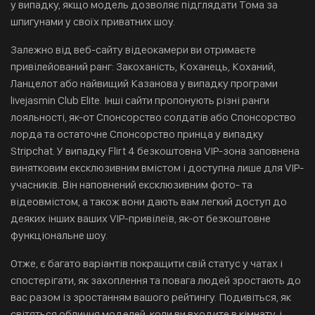
у випадку, якщо модель дозволяє підглядати Тома за
шпигунами у своїх приватних шоу.
Залежно від веб-сайту відеокамери ви отримаєте
привілейований ранг: Закоханість, Коханець, Коханий,
Ланцелот або найвищий Казанова у випадку програми
livejasmin Club Elite. Інші сайти пропонують різні ранги
лояльності, як-от Спонсорство солдатів або Спонсорство
лорда та остаточне Спонсорство принца у випадку
Stripchat. У випадку Flirt 4 безкоштовна VIP-зона заповнена
винятковим ексклюзивним вмістом і доступна лише для VIP-
учасників. Він наповнений ексклюзивним фото- та
відеовмістом, а також вони дають вам легкий доступ до
деяких інших ваших VIP-привілеїв, як-от безкоштовне
функціональне шоу.
Отже, є багато варіантів покращити свій статус у чатах і
спостерігати, як захоплення та повага людей зростають до
вас разом із зростанням вашого рейтингу. Подивіться, як
світяться обличчя моделей, коли ви входите в кімнату, і