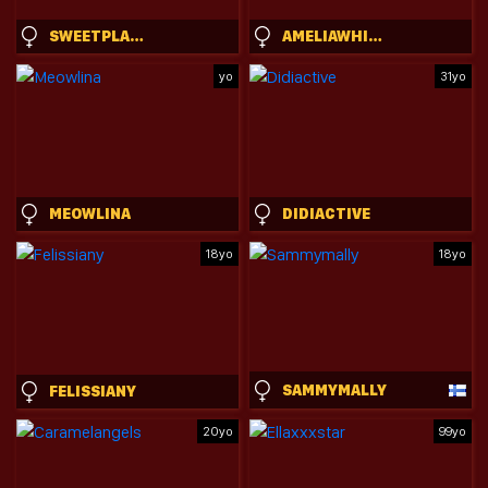
SWEETPLAMBECK
AMELIAWHITEX
yo
31yo
MEOWLINA
DIDIACTIVE
18yo
18yo
SAMMYMALLY
FELISSIANY
20yo
99yo