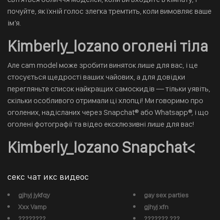
почуйте, як їхній голос злегка тремтить, коли вимовляє ваше
ім’я.
Kimberly_lozano оголені тіла
Але cam model може зробити виняток лише для вас, і це
стосується щедрості ваших чайових, а для довідки
перегляньте список найкращих самоскидів — тільки уявіть,
скільки особливого отримали ці хлопці! Ми говоримо про
оголених, надісланих через Snapchat® або Whatsapp®, і що
оголені фотографії та відео ексклюзивні лише для вас!
Kimberly_lozano Snapchat<
секс чат икс видеос
gjhyj jykfqy
gay sex parties
Xxx Vamp
gjhyj xfn
????????
??????? ???