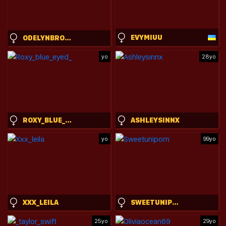
EVYMIUU
ODELYNBROWER
yo
28yo
ROXY_BLUE_EYED_
ASHLEYSINNX
yo
99yo
XXX_LEILA
SWEETUNIPORN
25yo
29yo