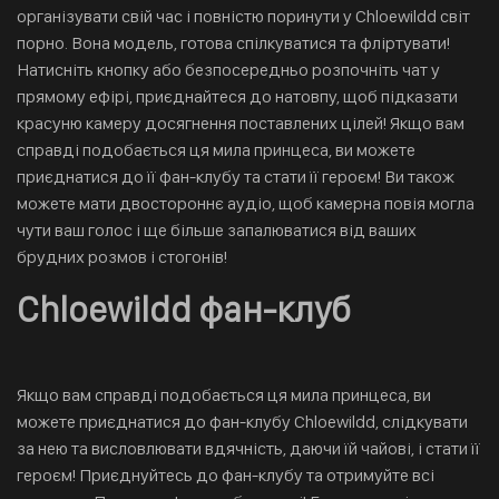
організувати свій час і повністю поринути у Chloewildd світ
порно. Вона модель, готова спілкуватися та фліртувати!
Натисніть кнопку або безпосередньо розпочніть чат у
прямому ефірі, приєднайтеся до натовпу, щоб підказати
красуню камеру досягнення поставлених цілей! Якщо вам
справді подобається ця мила принцеса, ви можете
приєднатися до її фан-клубу та стати її героєм! Ви також
можете мати двостороннє аудіо, щоб камерна повія могла
чути ваш голос і ще більше запалюватися від ваших
брудних розмов і стогонів!
Chloewildd фан-клуб
Якщо вам справді подобається ця мила принцеса, ви
можете приєднатися до фан-клубу Chloewildd, слідкувати
за нею та висловлювати вдячність, даючи їй чайові, і стати її
героєм! Приєднуйтесь до фан-клубу та отримуйте всі