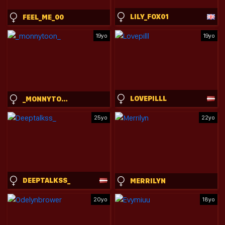
LILY_FOX01
FEEL_ME_00
19yo
19yo
LOVEPILLL
_MONNYTOON_
25yo
22yo
DEEPTALKSS_
MERRILYN
20yo
18yo