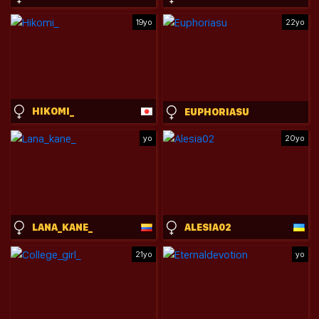
19yo
22yo
HIKOMI_
EUPHORIASU
yo
20yo
LANA_KANE_
ALESIA02
21yo
yo