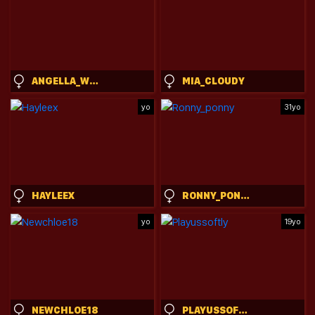
ANGELLA_WILD
MIA_CLOUDY
yo
31yo
HAYLEEX
RONNY_PONNY
yo
19yo
NEWCHLOE18
PLAYUSSOFTLY