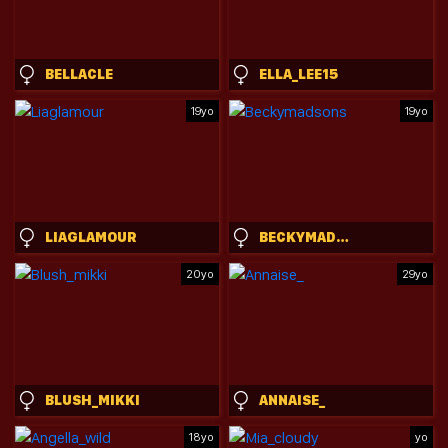
BELLACLE
ELLA_LEE15
19yo
19yo
LIAGLAMOUR
BECKYMADSONS
20yo
29yo
BLUSH_MIKKI
ANNAISE_
18yo
yo