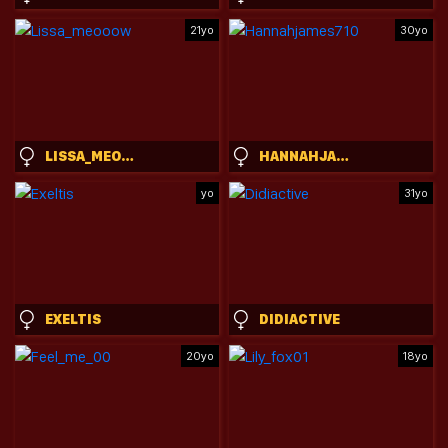
21yo
30yo
LISSA_MEOOOW
HANNAHJAMES710
yo
31yo
EXELTIS
DIDIACTIVE
20yo
18yo