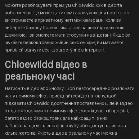
можете розблокувати преміум Chloewildd xxx відео та
зображення. Це може дати вам гарне уявлення про те, що
ви отримаєте в приватному чаті між камерами, коли ви
виберете бажану богиню, яка стане вашою віртуальною
дівчиною, і ви зможете мати стосунки на відстані. Якщо ви
шукаєте безкоштовний живий секс онлайн, ви матимете
привілей відчути все, що доступно в Інтернеті.
Chloewildd відео в
реальному часі
Натисніть відео або кнопку, щоб безпосередньо розпочати
чат у прямому ефірі, приєднайтеся до натовпу, щоб
підказати Chloewildd досягнення поставлених цілей!. Відео
з відеомоделями в прямому ефірі розміщено в її профілі,
багато відео безкоштовні, але найкращі ті з них
заблоковані для членів фан-клубу або доступні лише за
кілька жетонів. Якість відео в реальному часі можна