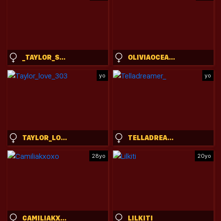
_TAYLOR_SWIFT
OLIVIAOCEAN69
yo
yo
TAYLOR_LOVE_303
TELLADREAMER_
28yo
20yo
CAMILIAKXOXO
LILKITI