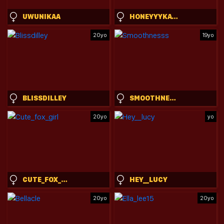
UWUNIKAA
HONEYYYKATE
20yo
19yo
BLISSDILLEY
SMOOTHNESSS
20yo
yo
CUTE_FOX_GIRL
HEY__LUCY
20yo
20yo