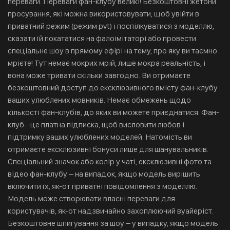
переваги. Переваги фан-клубу великі! Безкоштовні жетони
просування, які можна використовувати, щоб увійти в
приватний режим (режим pvt) і поспілкуватися з моделлю,
сказати їй покататися на фалоімітаторі або провести
спеціальне шоу в прямому ефірі на тему, про яку ви таємно
мрієте! Тут немає мокрих мрій, лише мокра реальність, і
вона може тривати скільки завгодно. Ви отримаєте
безкоштовний доступ до ексклюзивного вмісту фан-клубу
ваших улюблених мовників. Немає обмежень щодо
кількості фан-клубів, до яких ви можете приєднатися. Фан-
клуб - це платна підписка, щоб висловити любов і
підтримку ваших улюблених моделей. Натомість ви
отримаєте ексклюзивні бонуси лише для шанувальників.
Спеціальний значок або колір у чаті, ексклюзивні фото та
відео фан-клубу – на випадок, якщо модель вирішить
включити їх, як-от приватні повідомлення з моделлю.
Модель може створювати власні переваги для
користувачів, як-от надзвичайно захоплюючий вуайеріст.
Безкоштовне шпигування за шоу – у випадку, якщо модель