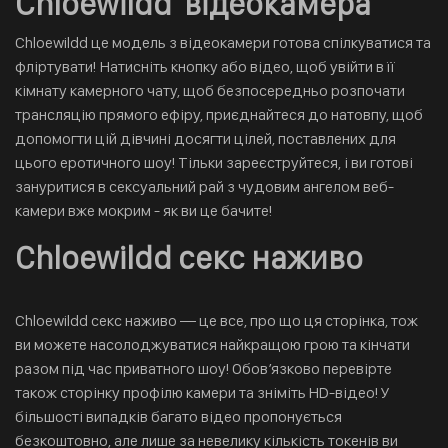
Chloewildd відеокамера
Chloewildd це модель з відеокамери готова спілкуватися та
фліртувати! Натисніть кнопку або відео, щоб увійти в її
кімнату камерного чату, щоб безпосередньо розпочати
трансляцію прямого ефіру, приєднайтеся до натовпу, щоб
допомогти цій дівчині досягти цілей, поставлених для
цього еротичного шоу! Тільки зареєструйтеся, і ви готові
зануритися в сексуальний рай з чудовим ангелом веб-
камери вже мокрим - як ви це бачите!
Chloewildd секс наживо
Chloewildd секс наживо — це все, про що ця сторінка, тож
ви можете насолоджуватися найкращою грою та кінчати
разом під час приватного шоу! Обов’язково перевірте
також сторінку профілю камери та зніміть HD-відео! У
більшості випадків багато відео пропонується
безкоштовно, але лише за невелику кількість токенів ви