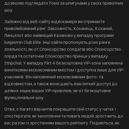
дозволяє підглядати Тома за шпигунами у своїх приватних
шоу.
Залежно від веб-сайту відеокамери ви отримаєте
привілейований ранг: Закоханість, Коханець, Коханий,
Ланцелот або найвищий Казанова у випадку програми
livejasmin Club Elite. Інші сайти пропонують різні ранги
лояльності, як-от Спонсорство солдатів або Спонсорство
лорда та остаточне Спонсорство принца у випадку
Stripchat. У випадку Flirt 4 безкоштовна VIP-зона заповнена
винятковим ексклюзивним вмістом і доступна лише для VIP-
учасників. Він наповнений ексклюзивним фото- та
відеовмістом, а також вони дають вам легкий доступ до
деяких інших ваших VIP-привілеїв, як-от безкоштовне
функціональне шоу.
Отже, є багато варіантів покращити свій статус у чатах і
спостерігати, як захоплення та повага людей зростають до
вас разом із зростанням вашого рейтингу. Подивіться, як