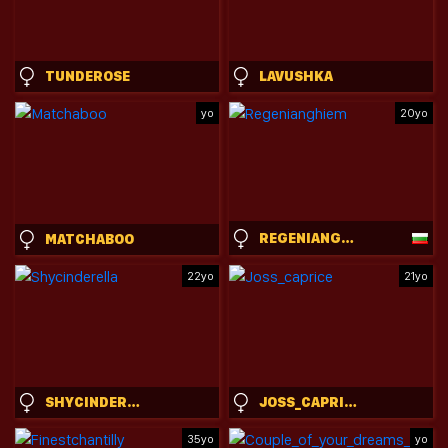
TUNDEROSE
LAVUSHKA
yo
20yo
REGENIANGHIEM
MATCHABOO
22yo
21yo
SHYCINDERELLA
JOSS_CAPRICE
35yo
yo