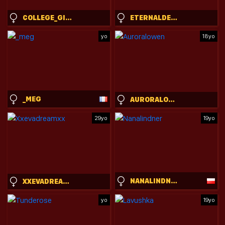
COLLEGE_GIRL_
ETERNALDEVOTION
yo
18yo
_MEG
AURORALOWEN
29yo
19yo
NANALINDNER
XXEVADREAMXX
yo
19yo