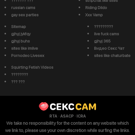
??????? ???
stripchat like sites
russian cams
Riding Dildo
gay sex parties
Xxx Vamp
Sitemap
?????????
gjhyj jykfqy
live fuck cams
gjhyj buhs
gjhyj 365
sites like imlive
Видео Секс Чат
Pornodeo Livesex
sites like chaturbate
Squirting Fetish Videos
????????
??? ???
CEKC
CAM
·
·
RTA
ASACP
ICRA
We take no responsibility for the content on any website which
we link to, please use your own discretion while surfing the links.