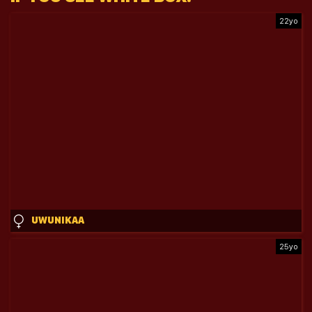
22yo
UWUNIKAA
25yo