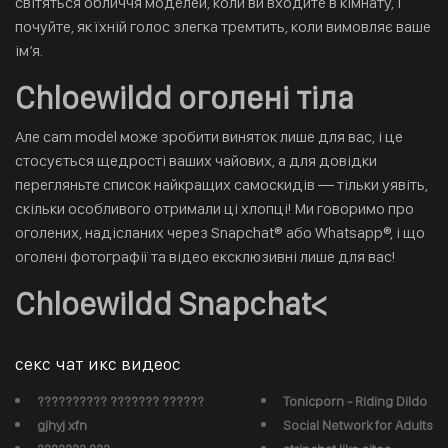
світяться обличчя моделей, коли ви входите в кімнату, і
почуйте, як їхній голос злегка тремтить, коли вимовляє ваше
ім’я.
Chloewildd оголені тіла
Але cam model може зробити виняток лише для вас, і це
стосується щедрості ваших чайових, а для довідки
перегляньте список найкращих самоскидів — тільки уявіть,
скільки особливого отримали ці хлопці! Ми говоримо про
оголених, надісланих через Snapchat® або Whatsapp®, і що
оголені фотографії та відео ексклюзивні лише для вас!
Chloewildd Snapchat<
секс чат икс видеос
?????????? ??????? ??????
Tonicporn - Riding Dildo
gjhyj xfn
Social Network for Adults